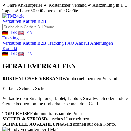
✔ Faire Ankaufpreise
✔ Kostenloser Versand
✔ Auszahlung in 1–3
Tagen
✔ Über 50.000 angekaufte Geräte
Verkaufen
Kaufen
B2B
DE
EN
Tracking
Verkaufen
Kaufen
B2B
Tracking
FAQ Ankauf
Anleitungen
Kontakt
DE
EN
GERÄTE
VERKAUFEN
KOSTENLOSER VERSAND
Wir übernehmen den Versand!
Einfach. Schnell. Sicher.
Verkaufe dein Smartphone, Tablet, Laptop, Smartwatch oder andere
Geräte bequem online und erhalte schnell dein Geld.
TOP PREISE
Faire und transparente Preise.
SICHER & SERIÖS
Deutsches Unternehmen.
SCHNELLE AUSZAHLUNG
Geld schnell auf dein Konto.