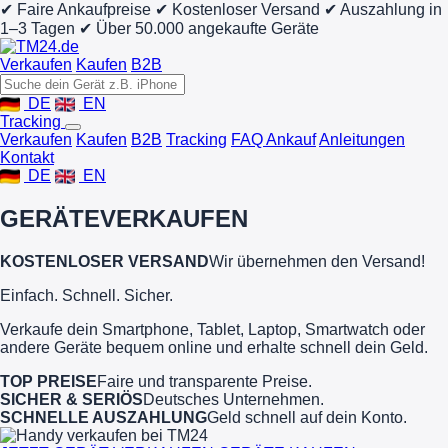
✔ Faire Ankaufpreise
✔ Kostenloser Versand
✔ Auszahlung in
1–3 Tagen
✔ Über 50.000 angekaufte Geräte
Verkaufen
Kaufen
B2B
DE
EN
Tracking
Verkaufen
Kaufen
B2B
Tracking
FAQ Ankauf
Anleitungen
Kontakt
DE
EN
GERÄTE
VERKAUFEN
KOSTENLOSER VERSAND
Wir übernehmen den Versand!
Einfach. Schnell. Sicher.
Verkaufe dein Smartphone, Tablet, Laptop, Smartwatch oder
andere Geräte bequem online und erhalte schnell dein Geld.
TOP PREISE
Faire und transparente Preise.
SICHER & SERIÖS
Deutsches Unternehmen.
SCHNELLE AUSZAHLUNG
Geld schnell auf dein Konto.