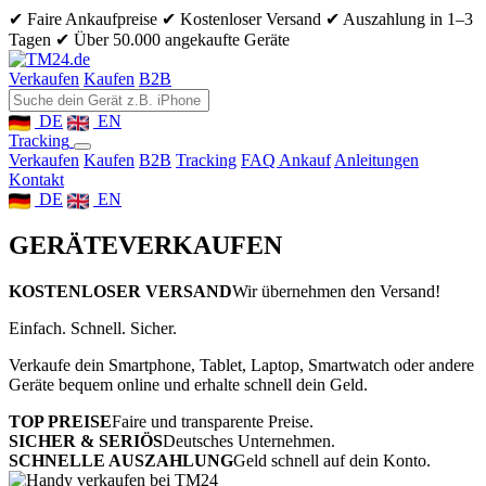
✔ Faire Ankaufpreise
✔ Kostenloser Versand
✔ Auszahlung in 1–3
Tagen
✔ Über 50.000 angekaufte Geräte
Verkaufen
Kaufen
B2B
DE
EN
Tracking
Verkaufen
Kaufen
B2B
Tracking
FAQ Ankauf
Anleitungen
Kontakt
DE
EN
GERÄTE
VERKAUFEN
KOSTENLOSER VERSAND
Wir übernehmen den Versand!
Einfach. Schnell. Sicher.
Verkaufe dein Smartphone, Tablet, Laptop, Smartwatch oder andere
Geräte bequem online und erhalte schnell dein Geld.
TOP PREISE
Faire und transparente Preise.
SICHER & SERIÖS
Deutsches Unternehmen.
SCHNELLE AUSZAHLUNG
Geld schnell auf dein Konto.