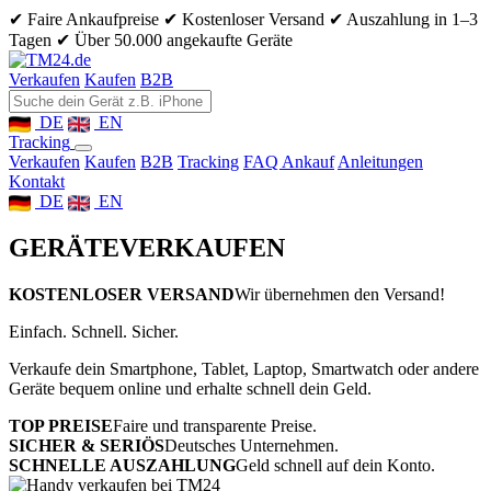
✔ Faire Ankaufpreise
✔ Kostenloser Versand
✔ Auszahlung in 1–3
Tagen
✔ Über 50.000 angekaufte Geräte
Verkaufen
Kaufen
B2B
DE
EN
Tracking
Verkaufen
Kaufen
B2B
Tracking
FAQ Ankauf
Anleitungen
Kontakt
DE
EN
GERÄTE
VERKAUFEN
KOSTENLOSER VERSAND
Wir übernehmen den Versand!
Einfach. Schnell. Sicher.
Verkaufe dein Smartphone, Tablet, Laptop, Smartwatch oder andere
Geräte bequem online und erhalte schnell dein Geld.
TOP PREISE
Faire und transparente Preise.
SICHER & SERIÖS
Deutsches Unternehmen.
SCHNELLE AUSZAHLUNG
Geld schnell auf dein Konto.