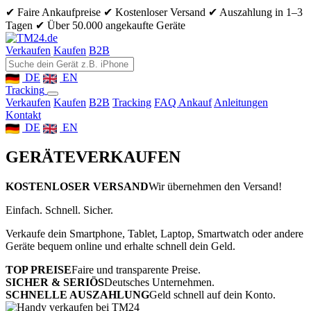
✔ Faire Ankaufpreise
✔ Kostenloser Versand
✔ Auszahlung in 1–3
Tagen
✔ Über 50.000 angekaufte Geräte
Verkaufen
Kaufen
B2B
DE
EN
Tracking
Verkaufen
Kaufen
B2B
Tracking
FAQ Ankauf
Anleitungen
Kontakt
DE
EN
GERÄTE
VERKAUFEN
KOSTENLOSER VERSAND
Wir übernehmen den Versand!
Einfach. Schnell. Sicher.
Verkaufe dein Smartphone, Tablet, Laptop, Smartwatch oder andere
Geräte bequem online und erhalte schnell dein Geld.
TOP PREISE
Faire und transparente Preise.
SICHER & SERIÖS
Deutsches Unternehmen.
SCHNELLE AUSZAHLUNG
Geld schnell auf dein Konto.