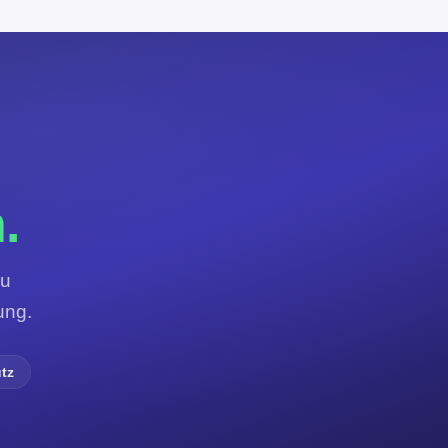
.
zu
ung.
tz