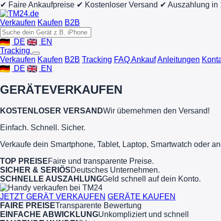
✔ Faire Ankaufpreise
✔ Kostenloser Versand
✔ Auszahlung in
Verkaufen
Kaufen
B2B
DE
EN
Tracking
Verkaufen
Kaufen
B2B
Tracking
FAQ Ankauf
Anleitungen
Konta
DE
EN
GERÄTE
VERKAUFEN
KOSTENLOSER VERSAND
Wir übernehmen den Versand!
Einfach. Schnell. Sicher.
Verkaufe dein Smartphone, Tablet, Laptop, Smartwatch oder an
TOP PREISE
Faire und transparente Preise.
SICHER & SERIÖS
Deutsches Unternehmen.
SCHNELLE AUSZAHLUNG
Geld schnell auf dein Konto.
JETZT GERÄT VERKAUFEN
GERÄTE KAUFEN
FAIRE PREISE
Transparente Bewertung
EINFACHE ABWICKLUNG
Unkompliziert und schnell