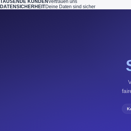
TAUSENDE KUNDEN
Vertrauen uns
DATENSICHERHEIT
Deine Daten sind sicher
V
fai
K