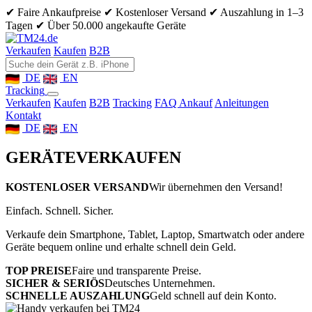
✔ Faire Ankaufpreise
✔ Kostenloser Versand
✔ Auszahlung in 1–3
Tagen
✔ Über 50.000 angekaufte Geräte
Verkaufen
Kaufen
B2B
DE
EN
Tracking
Verkaufen
Kaufen
B2B
Tracking
FAQ Ankauf
Anleitungen
Kontakt
DE
EN
GERÄTE
VERKAUFEN
KOSTENLOSER VERSAND
Wir übernehmen den Versand!
Einfach. Schnell. Sicher.
Verkaufe dein Smartphone, Tablet, Laptop, Smartwatch oder andere
Geräte bequem online und erhalte schnell dein Geld.
TOP PREISE
Faire und transparente Preise.
SICHER & SERIÖS
Deutsches Unternehmen.
SCHNELLE AUSZAHLUNG
Geld schnell auf dein Konto.