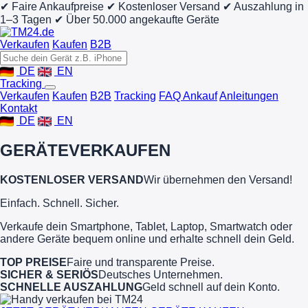
✔ Faire Ankaufpreise
✔ Kostenloser Versand
✔ Auszahlung in
1–3 Tagen
✔ Über 50.000 angekaufte Geräte
Verkaufen
Kaufen
B2B
DE
EN
Tracking
Verkaufen
Kaufen
B2B
Tracking
FAQ Ankauf
Anleitungen
Kontakt
DE
EN
GERÄTE
VERKAUFEN
KOSTENLOSER VERSAND
Wir übernehmen den Versand!
Einfach. Schnell. Sicher.
Verkaufe dein Smartphone, Tablet, Laptop, Smartwatch oder
andere Geräte bequem online und erhalte schnell dein Geld.
TOP PREISE
Faire und transparente Preise.
SICHER & SERIÖS
Deutsches Unternehmen.
SCHNELLE AUSZAHLUNG
Geld schnell auf dein Konto.