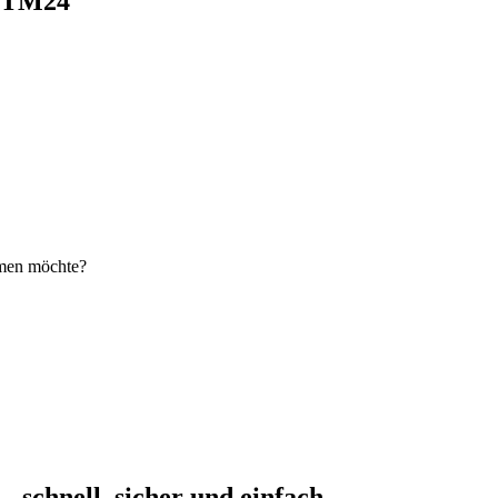
i TM24
hmen möchte?
schnell, sicher und einfach