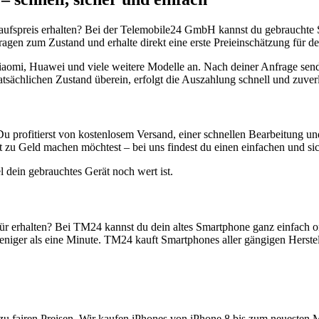
aufspreis erhalten? Bei der Telemobile24 GmbH kannst du gebrauchte 
gen zum Zustand und erhalte direkt eine erste Preieinschätzung für de
aomi, Huawei und viele weitere Modelle an. Nach deiner Anfrage send
atsächlichen Zustand überein, erfolgt die Auszahlung schnell und zuve
Du profitierst von kostenlosem Versand, einer schnellen Bearbeitung u
 zu Geld machen möchtest – bei uns findest du einen einfachen und si
l dein gebrauchtes Gerät noch wert ist.
r erhalten? Bei TM24 kannst du dein altes Smartphone ganz einfach o
niger als eine Minute. TM24 kauft Smartphones aller gängigen Herstel
zu fairen Preisen. Wir kaufen iPhones von iPhone 8 bis zum neuesten 