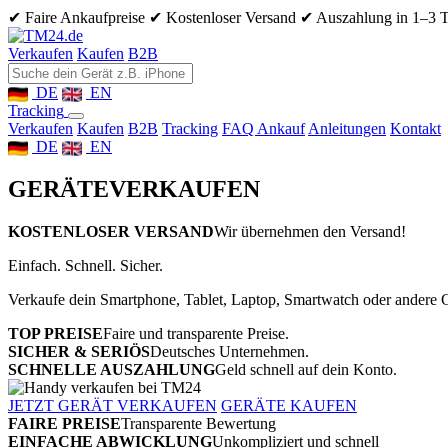
✔ Faire Ankaufpreise
✔ Kostenloser Versand
✔ Auszahlung in 1–3 
Verkaufen
Kaufen
B2B
DE
EN
Tracking
Verkaufen
Kaufen
B2B
Tracking
FAQ Ankauf
Anleitungen
Kontakt
DE
EN
GERÄTE
VERKAUFEN
KOSTENLOSER VERSAND
Wir übernehmen den Versand!
Einfach. Schnell. Sicher.
Verkaufe dein Smartphone, Tablet, Laptop, Smartwatch oder andere G
TOP PREISE
Faire und transparente Preise.
SICHER & SERIÖS
Deutsches Unternehmen.
SCHNELLE AUSZAHLUNG
Geld schnell auf dein Konto.
JETZT GERÄT VERKAUFEN
GERÄTE KAUFEN
FAIRE PREISE
Transparente Bewertung
EINFACHE ABWICKLUNG
Unkompliziert und schnell