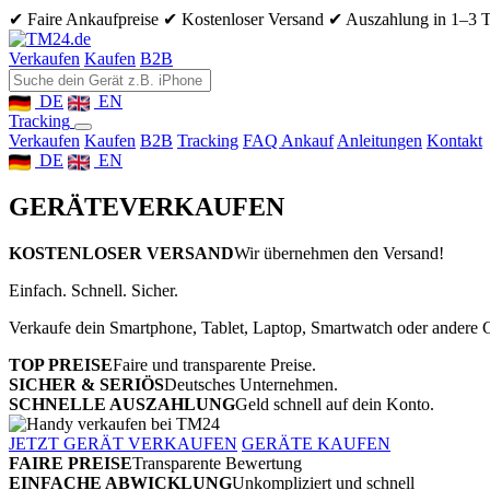
✔ Faire Ankaufpreise
✔ Kostenloser Versand
✔ Auszahlung in 1–3 
Verkaufen
Kaufen
B2B
DE
EN
Tracking
Verkaufen
Kaufen
B2B
Tracking
FAQ Ankauf
Anleitungen
Kontakt
DE
EN
GERÄTE
VERKAUFEN
KOSTENLOSER VERSAND
Wir übernehmen den Versand!
Einfach. Schnell. Sicher.
Verkaufe dein Smartphone, Tablet, Laptop, Smartwatch oder andere G
TOP PREISE
Faire und transparente Preise.
SICHER & SERIÖS
Deutsches Unternehmen.
SCHNELLE AUSZAHLUNG
Geld schnell auf dein Konto.
JETZT GERÄT VERKAUFEN
GERÄTE KAUFEN
FAIRE PREISE
Transparente Bewertung
EINFACHE ABWICKLUNG
Unkompliziert und schnell