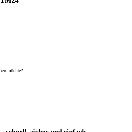
i TM24
hmen möchte?
schnell, sicher und einfach