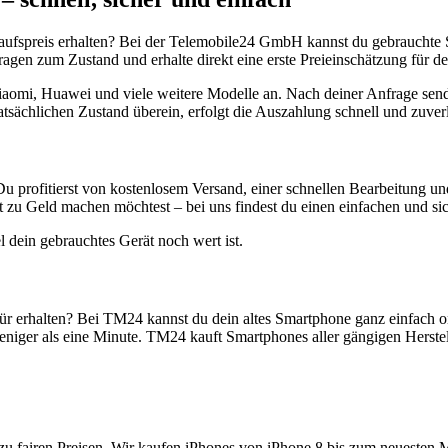
aufspreis erhalten? Bei der Telemobile24 GmbH kannst du gebrauchte 
gen zum Zustand und erhalte direkt eine erste Preieinschätzung für de
aomi, Huawei und viele weitere Modelle an. Nach deiner Anfrage send
atsächlichen Zustand überein, erfolgt die Auszahlung schnell und zuve
Du profitierst von kostenlosem Versand, einer schnellen Bearbeitung u
 zu Geld machen möchtest – bei uns findest du einen einfachen und si
l dein gebrauchtes Gerät noch wert ist.
r erhalten? Bei TM24 kannst du dein altes Smartphone ganz einfach o
niger als eine Minute. TM24 kauft Smartphones aller gängigen Herstel
zu fairen Preisen. Wir kaufen iPhones von iPhone 8 bis zum neuesten 