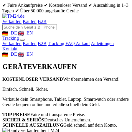
✔ Faire Ankaufpreise
✔ Kostenloser Versand
✔ Auszahlung in 1–3
Tagen
✔ Über 50.000 angekaufte Geräte
Verkaufen
Kaufen
B2B
DE
EN
Tracking
Verkaufen
Kaufen
B2B
Tracking
FAQ Ankauf
Anleitungen
Kontakt
DE
EN
GERÄTE
VERKAUFEN
KOSTENLOSER VERSAND
Wir übernehmen den Versand!
Einfach. Schnell. Sicher.
Verkaufe dein Smartphone, Tablet, Laptop, Smartwatch oder andere
Geräte bequem online und erhalte schnell dein Geld.
TOP PREISE
Faire und transparente Preise.
SICHER & SERIÖS
Deutsches Unternehmen.
SCHNELLE AUSZAHLUNG
Geld schnell auf dein Konto.