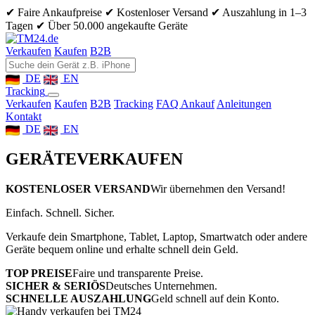
✔ Faire Ankaufpreise
✔ Kostenloser Versand
✔ Auszahlung in 1–3
Tagen
✔ Über 50.000 angekaufte Geräte
Verkaufen
Kaufen
B2B
DE
EN
Tracking
Verkaufen
Kaufen
B2B
Tracking
FAQ Ankauf
Anleitungen
Kontakt
DE
EN
GERÄTE
VERKAUFEN
KOSTENLOSER VERSAND
Wir übernehmen den Versand!
Einfach. Schnell. Sicher.
Verkaufe dein Smartphone, Tablet, Laptop, Smartwatch oder andere
Geräte bequem online und erhalte schnell dein Geld.
TOP PREISE
Faire und transparente Preise.
SICHER & SERIÖS
Deutsches Unternehmen.
SCHNELLE AUSZAHLUNG
Geld schnell auf dein Konto.