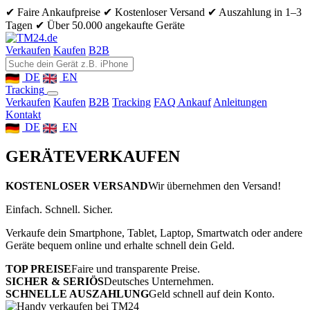
✔ Faire Ankaufpreise
✔ Kostenloser Versand
✔ Auszahlung in 1–3
Tagen
✔ Über 50.000 angekaufte Geräte
Verkaufen
Kaufen
B2B
DE
EN
Tracking
Verkaufen
Kaufen
B2B
Tracking
FAQ Ankauf
Anleitungen
Kontakt
DE
EN
GERÄTE
VERKAUFEN
KOSTENLOSER VERSAND
Wir übernehmen den Versand!
Einfach. Schnell. Sicher.
Verkaufe dein Smartphone, Tablet, Laptop, Smartwatch oder andere
Geräte bequem online und erhalte schnell dein Geld.
TOP PREISE
Faire und transparente Preise.
SICHER & SERIÖS
Deutsches Unternehmen.
SCHNELLE AUSZAHLUNG
Geld schnell auf dein Konto.