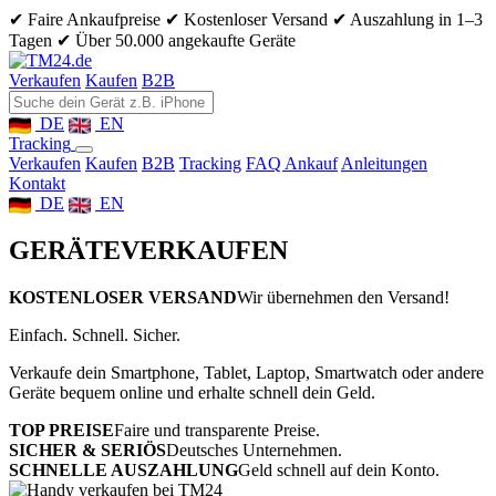
✔ Faire Ankaufpreise
✔ Kostenloser Versand
✔ Auszahlung in 1–3
Tagen
✔ Über 50.000 angekaufte Geräte
Verkaufen
Kaufen
B2B
DE
EN
Tracking
Verkaufen
Kaufen
B2B
Tracking
FAQ Ankauf
Anleitungen
Kontakt
DE
EN
GERÄTE
VERKAUFEN
KOSTENLOSER VERSAND
Wir übernehmen den Versand!
Einfach. Schnell. Sicher.
Verkaufe dein Smartphone, Tablet, Laptop, Smartwatch oder andere
Geräte bequem online und erhalte schnell dein Geld.
TOP PREISE
Faire und transparente Preise.
SICHER & SERIÖS
Deutsches Unternehmen.
SCHNELLE AUSZAHLUNG
Geld schnell auf dein Konto.