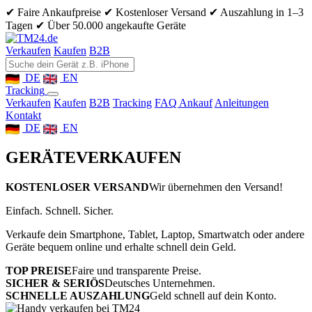
✔ Faire Ankaufpreise
✔ Kostenloser Versand
✔ Auszahlung in 1–3
Tagen
✔ Über 50.000 angekaufte Geräte
Verkaufen
Kaufen
B2B
DE
EN
Tracking
Verkaufen
Kaufen
B2B
Tracking
FAQ Ankauf
Anleitungen
Kontakt
DE
EN
GERÄTE
VERKAUFEN
KOSTENLOSER VERSAND
Wir übernehmen den Versand!
Einfach. Schnell. Sicher.
Verkaufe dein Smartphone, Tablet, Laptop, Smartwatch oder andere
Geräte bequem online und erhalte schnell dein Geld.
TOP PREISE
Faire und transparente Preise.
SICHER & SERIÖS
Deutsches Unternehmen.
SCHNELLE AUSZAHLUNG
Geld schnell auf dein Konto.