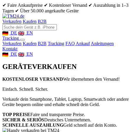
✔ Faire Ankaufpreise
✔ Kostenloser Versand
✔ Auszahlung in 1–3
Tagen
✔ Über 50.000 angekaufte Geräte
Verkaufen
Kaufen
B2B
DE
EN
Tracking
Verkaufen
Kaufen
B2B
Tracking
FAQ Ankauf
Anleitungen
Kontakt
DE
EN
GERÄTE
VERKAUFEN
KOSTENLOSER VERSAND
Wir übernehmen den Versand!
Einfach. Schnell. Sicher.
Verkaufe dein Smartphone, Tablet, Laptop, Smartwatch oder andere
Geräte bequem online und erhalte schnell dein Geld.
TOP PREISE
Faire und transparente Preise.
SICHER & SERIÖS
Deutsches Unternehmen.
SCHNELLE AUSZAHLUNG
Geld schnell auf dein Konto.