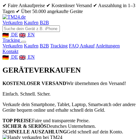
✔ Faire Ankaufpreise
✔ Kostenloser Versand
✔ Auszahlung in 1–3
Tagen
✔ Über 50.000 angekaufte Geräte
Verkaufen
Kaufen
B2B
DE
EN
Tracking
Verkaufen
Kaufen
B2B
Tracking
FAQ Ankauf
Anleitungen
Kontakt
DE
EN
GERÄTE
VERKAUFEN
KOSTENLOSER VERSAND
Wir übernehmen den Versand!
Einfach. Schnell. Sicher.
Verkaufe dein Smartphone, Tablet, Laptop, Smartwatch oder andere
Geräte bequem online und erhalte schnell dein Geld.
TOP PREISE
Faire und transparente Preise.
SICHER & SERIÖS
Deutsches Unternehmen.
SCHNELLE AUSZAHLUNG
Geld schnell auf dein Konto.