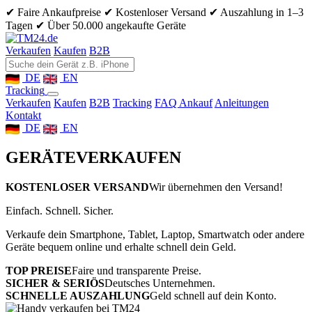
✔ Faire Ankaufpreise
✔ Kostenloser Versand
✔ Auszahlung in 1–3
Tagen
✔ Über 50.000 angekaufte Geräte
Verkaufen
Kaufen
B2B
DE
EN
Tracking
Verkaufen
Kaufen
B2B
Tracking
FAQ Ankauf
Anleitungen
Kontakt
DE
EN
GERÄTE
VERKAUFEN
KOSTENLOSER VERSAND
Wir übernehmen den Versand!
Einfach. Schnell. Sicher.
Verkaufe dein Smartphone, Tablet, Laptop, Smartwatch oder andere
Geräte bequem online und erhalte schnell dein Geld.
TOP PREISE
Faire und transparente Preise.
SICHER & SERIÖS
Deutsches Unternehmen.
SCHNELLE AUSZAHLUNG
Geld schnell auf dein Konto.