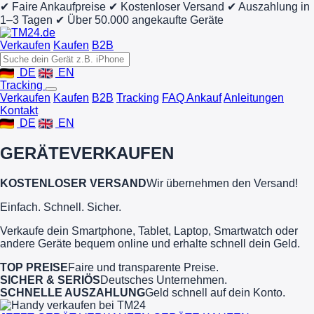
✔ Faire Ankaufpreise
✔ Kostenloser Versand
✔ Auszahlung in
1–3 Tagen
✔ Über 50.000 angekaufte Geräte
Verkaufen
Kaufen
B2B
DE
EN
Tracking
Verkaufen
Kaufen
B2B
Tracking
FAQ Ankauf
Anleitungen
Kontakt
DE
EN
GERÄTE
VERKAUFEN
KOSTENLOSER VERSAND
Wir übernehmen den Versand!
Einfach. Schnell. Sicher.
Verkaufe dein Smartphone, Tablet, Laptop, Smartwatch oder
andere Geräte bequem online und erhalte schnell dein Geld.
TOP PREISE
Faire und transparente Preise.
SICHER & SERIÖS
Deutsches Unternehmen.
SCHNELLE AUSZAHLUNG
Geld schnell auf dein Konto.