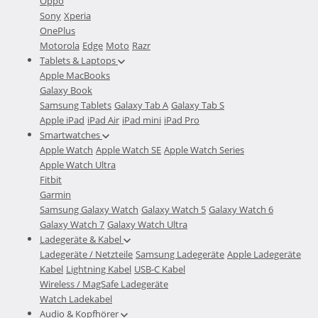
Oppo
Sony
Xperia
OnePlus
Motorola
Edge
Moto
Razr
Tablets & Laptops
Apple MacBooks
Galaxy Book
Samsung Tablets
Galaxy Tab A
Galaxy Tab S
Apple iPad
iPad Air
iPad mini
iPad Pro
Smartwatches
Apple Watch
Apple Watch SE
Apple Watch Series
Apple Watch Ultra
Fitbit
Garmin
Samsung Galaxy Watch
Galaxy Watch 5
Galaxy Watch 6
Galaxy Watch 7
Galaxy Watch Ultra
Ladegeräte & Kabel
Ladegeräte / Netzteile
Samsung Ladegeräte
Apple Ladegeräte
Kabel
Lightning Kabel
USB-C Kabel
Wireless / MagSafe Ladegeräte
Watch Ladekabel
Audio & Kopfhörer