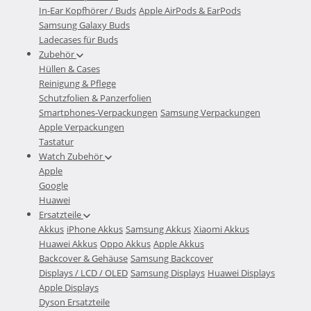
In-Ear Kopfhörer / Buds
Apple AirPods & EarPods
Samsung Galaxy Buds
Ladecases für Buds
Zubehör
Hüllen & Cases
Reinigung & Pflege
Schutzfolien & Panzerfolien
Smartphones-Verpackungen
Samsung Verpackungen
Apple Verpackungen
Tastatur
Watch Zubehör
Apple
Google
Huawei
Ersatzteile
Akkus
iPhone Akkus
Samsung Akkus
Xiaomi Akkus
Huawei Akkus
Oppo Akkus
Apple Akkus
Backcover & Gehäuse
Samsung Backcover
Displays / LCD / OLED
Samsung Displays
Huawei Displays
Apple Displays
Dyson Ersatzteile