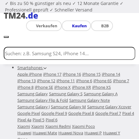
✓ Bis zu 50 % günstiger als neu
✓ 12 Monate Garantie
✓
Professionell geprüft
✓ Schneller Versand
TM24
.de
Verkaufen
Kaufen
B2B
Smartphones
Apple iPhone
iPhone 17
iPhone 16
iPhone 15
iPhone 14
iPhone 13
iPhone 12
iPhone 11
iPhone 6
iPhone 6S
iPhone 7
iPhone 8
iPhone SE
iPhone X
iPhone XR
iPhone XS
Samsung Galaxy
Samsung Galaxy S
Samsung Galaxy A
Samsung Galaxy Flip & Fold
Samsung Galaxy Note
Samsung Galaxy J
Samsung Galaxy M
Samsung Galaxy Xcover
Google Pixel
Google Pixel 9
Google Pixel 8
Google Pixel 7
Pixel 4
Pixel 4a
Pixel 5
Pixel 6
Xiaomi
Xiaomi
Xiaomi Redmi
Xiaomi Poco
Huawei
Huawei Mate
Huawei Nova
Huawei P
Huawei Y