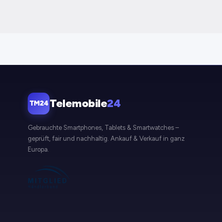
Telemobile
24
TM24
Gebrauchte Smartphones, Tablets & Smartwatches –
geprüft, fair und nachhaltig. Ankauf & Verkauf in ganz
Europa.