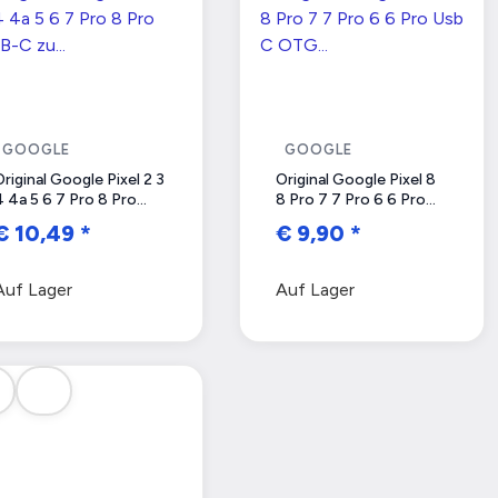
GOOGLE
GOOGLE
Original Google Pixel 2 3
Original Google Pixel 8
4 4a 5 6 7 Pro 8 Pro
8 Pro 7 7 Pro 6 6 Pro
USB-C zu USB-C
Usb C OTG Adapter -
€ 10,49
*
€ 9,90
*
Ladekabel - GA03880 -
Datenübertragung
1m - Weiß - Bulk
Auf Lager
Auf Lager