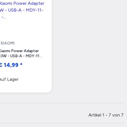
XIAOMI
Xiaomi Power Adapter
33W - USB-A - MDY-11-
EZ - Schnellladegerät -
€ 14,99
*
Sehr Gut
Auf Lager
Artikel 1 - 7 von 7