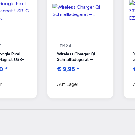
E
TM24
oogle Pixel
Wireless Charger Qi
Magnet USB-C
Schnellladegerät –
 - GA10026-
Induktive Ladestation
00
*
€ 9,95
*
 - Bulk - Neu
für alle Handys (10W)
inkl. Micro-USB
Ladekabel
r
Auf Lager