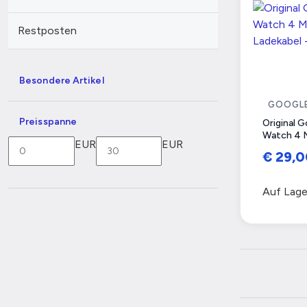
Restposten
Besondere Artikel
GOOGL
Preisspanne
Original G
Watch 4 
EUR
EUR
Ladekabel
€ 29,
EU - White
Auf Lage