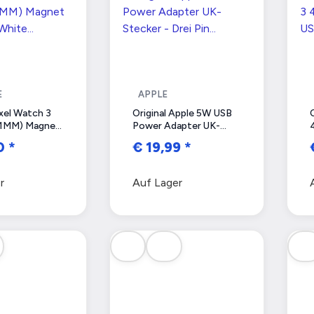
E
APPLE
xel Watch 3
Original Apple 5W USB
1MM) Magnet
Power Adapter UK-
 White
Stecker - Drei Pin -
90
*
€ 19,99
*
EU) - Bulk
USB-A Netzteil –
A1399
r
Auf Lager