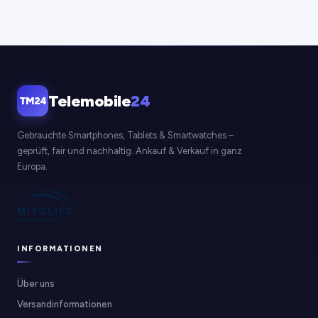
Telemobile
24
TM24
Gebrauchte Smartphones, Tablets & Smartwatches –
geprüft, fair und nachhaltig. Ankauf & Verkauf in ganz
Europa.
INFORMATIONEN
Über uns
Versandinformationen