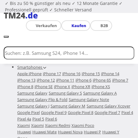
✓ Bis zu 50 % günstiger als neu
✓ 12 Monate Garantie
✓
Professionell geprüft
✓ Schneller Versand
TM24
.de
Verkaufen
Kaufen
B2B
Smartphones
Apple iPhone
iPhone 17
iPhone 16
iPhone 15
iPhone 14
iPhone 13
iPhone 12
iPhone 11
iPhone 6
iPhone 6S
iPhone 7
iPhone 8
iPhone SE
iPhone X
iPhone XR
iPhone XS
Samsung Galaxy
Samsung Galaxy S
Samsung Galaxy A
Samsung Galaxy Flip & Fold
Samsung Galaxy Note
Samsung Galaxy J
Samsung Galaxy M
Samsung Galaxy Xcover
Google Pixel
Google Pixel 9
Google Pixel 8
Google Pixel 7
Pixel 4
Pixel 4a
Pixel 5
Pixel 6
Xiaomi
Xiaomi
Xiaomi Redmi
Xiaomi Poco
Huawei
Huawei Mate
Huawei Nova
Huawei P
Huawei Y