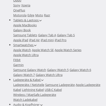
Oppo
Sony
Xperia
OnePlus
Motorola
Edge
Moto
Razr
Tablets & Laptops
Apple MacBooks
Galaxy Book
Samsung Tablets
Galaxy Tab A
Galaxy Tab S
Apple iPad
iPad Air
iPad mini
iPad Pro
Smartwatches
Apple Watch
Apple Watch SE
Apple Watch Series
Apple Watch Ultra
Fitbit
Garmin
Samsung Galaxy Watch
Galaxy Watch 5
Galaxy Watch 6
Galaxy Watch 7
Galaxy Watch Ultra
Ladegeräte & Kabel
Ladegeräte / Netzteile
Samsung Ladegeräte
Apple Ladegeräte
Kabel
Lightning Kabel
USB-C Kabel
Wireless / MagSafe Ladegeräte
Watch Ladekabel
Audio & Kopfhörer