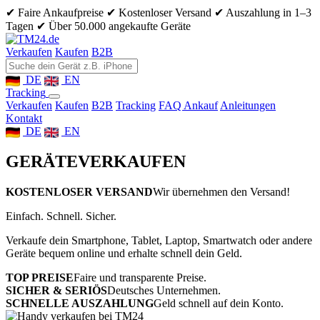
✔ Faire Ankaufpreise
✔ Kostenloser Versand
✔ Auszahlung in 1–3
Tagen
✔ Über 50.000 angekaufte Geräte
Verkaufen
Kaufen
B2B
DE
EN
Tracking
Verkaufen
Kaufen
B2B
Tracking
FAQ Ankauf
Anleitungen
Kontakt
DE
EN
GERÄTE
VERKAUFEN
KOSTENLOSER VERSAND
Wir übernehmen den Versand!
Einfach. Schnell. Sicher.
Verkaufe dein Smartphone, Tablet, Laptop, Smartwatch oder andere
Geräte bequem online und erhalte schnell dein Geld.
TOP PREISE
Faire und transparente Preise.
SICHER & SERIÖS
Deutsches Unternehmen.
SCHNELLE AUSZAHLUNG
Geld schnell auf dein Konto.