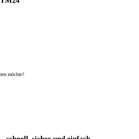
i TM24
hmen möchte?
schnell, sicher und einfach