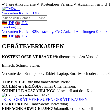
✔ Faire Ankaufpreise
✔ Kostenloser Versand
✔ Auszahlung in 1–3 
Verkaufen
Kaufen
B2B
DE
EN
Tracking
Verkaufen
Kaufen
B2B
Tracking
FAQ Ankauf
Anleitungen
Kontakt
DE
EN
GERÄTE
VERKAUFEN
KOSTENLOSER VERSAND
Wir übernehmen den Versand!
Einfach. Schnell. Sicher.
Verkaufe dein Smartphone, Tablet, Laptop, Smartwatch oder andere G
TOP PREISE
Faire und transparente Preise.
SICHER & SERIÖS
Deutsches Unternehmen.
SCHNELLE AUSZAHLUNG
Geld schnell auf dein Konto.
JETZT GERÄT VERKAUFEN
GERÄTE KAUFEN
FAIRE PREISE
Transparente Bewertung
EINFACHE ABWICKLUNG
Unkompliziert und schnell