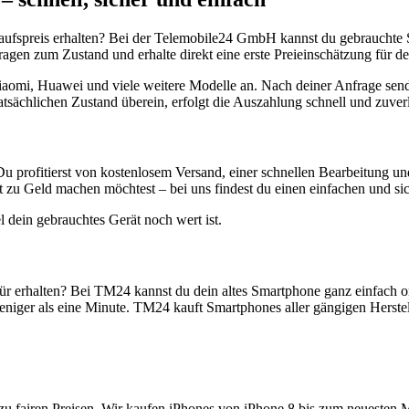
aufspreis erhalten? Bei der Telemobile24 GmbH kannst du gebrauchte 
gen zum Zustand und erhalte direkt eine erste Preieinschätzung für de
aomi, Huawei und viele weitere Modelle an. Nach deiner Anfrage send
atsächlichen Zustand überein, erfolgt die Auszahlung schnell und zuve
Du profitierst von kostenlosem Versand, einer schnellen Bearbeitung u
 zu Geld machen möchtest – bei uns findest du einen einfachen und si
l dein gebrauchtes Gerät noch wert ist.
r erhalten? Bei TM24 kannst du dein altes Smartphone ganz einfach o
niger als eine Minute. TM24 kauft Smartphones aller gängigen Herstel
zu fairen Preisen. Wir kaufen iPhones von iPhone 8 bis zum neuesten 