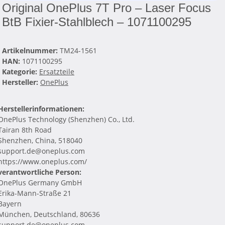
Original OnePlus 7T Pro – Laser Focus
BtB Fixier-Stahlblech – 1071100295
Artikelnummer:
TM24-1561
HAN:
1071100295
Kategorie:
Ersatzteile
Hersteller:
OnePlus
Herstellerinformationen:
OnePlus Technology (Shenzhen) Co., Ltd.
Tairan 8th Road
Shenzhen, China, 518040
support.de@oneplus.com
https://www.oneplus.com/
verantwortliche Person:
OnePlus Germany GmbH
Erika-Mann-Straße 21
Bayern
München, Deutschland, 80636
support.de@oneplus.com