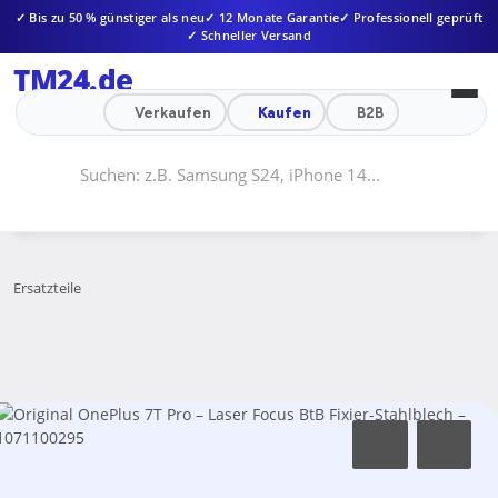
✓ Bis zu 50 % günstiger als neu
✓ 12 Monate Garantie
✓ Professionell geprüft
✓ Schneller Versand
TM24
.de
Verkaufen
Kaufen
B2B
Ersatzteile