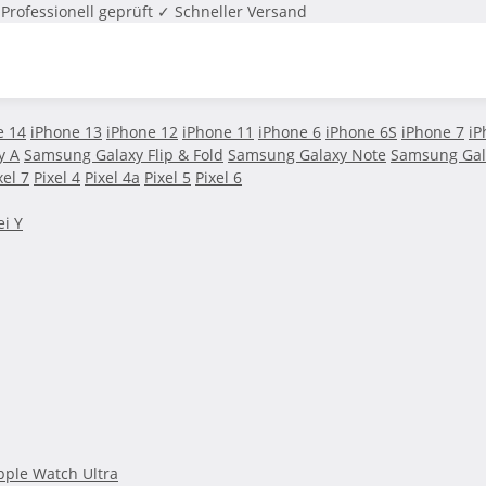
Professionell geprüft
✓ Schneller Versand
e 14
iPhone 13
iPhone 12
iPhone 11
iPhone 6
iPhone 6S
iPhone 7
iP
y A
Samsung Galaxy Flip & Fold
Samsung Galaxy Note
Samsung Gal
xel 7
Pixel 4
Pixel 4a
Pixel 5
Pixel 6
i Y
pple Watch Ultra