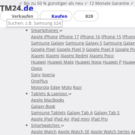
✓ Bis zu 50 % günstiger als neu
✓ 12 Monate Garantie
✓ 
TM24
.de
Verkaufen
Kaufen
B2B
Smartphones
Apple iPhone
iPhone 17
iPhone 16
iPhone 15
iPhon
Samsung Galaxy
Samsung Galaxy S
Samsung Galax
Google Pixel
Google Pixel 9
Google Pixel 8
Google Pi
Xiaomi
Xiaomi
Xiaomi Redmi
Xiaomi Poco
Huawei
Huawei Mate
Huawei Nova
Huawei P
Huawe
Oppo
Sony
Xperia
OnePlus
Motorola
Edge
Moto
Razr
Tablets & Laptops
Apple MacBooks
Galaxy Book
Samsung Tablets
Galaxy Tab A
Galaxy Tab S
Apple iPad
iPad Air
iPad mini
iPad Pro
Smartwatches
Apple Watch
Apple Watch SE
Apple Watch Series
A