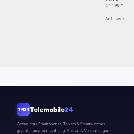
€ 14,99
*
Auf Lager
Telemobile
24
TM24
Gebrauchte Smartphones, Tablets & Smartwatches –
geprüft, fair und nachhaltig. Ankauf & Verkauf in ganz