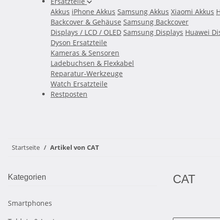
Ersatzteile
Akkus
iPhone Akkus
Samsung Akkus
Xiaomi Akkus
H
Backcover & Gehäuse
Samsung Backcover
Displays / LCD / OLED
Samsung Displays
Huawei Di
Dyson Ersatzteile
Kameras & Sensoren
Ladebuchsen & Flexkabel
Reparatur-Werkzeuge
Watch Ersatzteile
Restposten
Startseite
Artikel von CAT
CAT
Kategorien
Smartphones