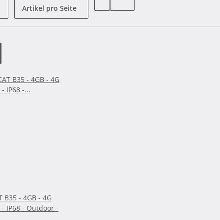
Artikel pro Seite
T B35 - 4GB - 4G
 - IP68 - Outdoor -