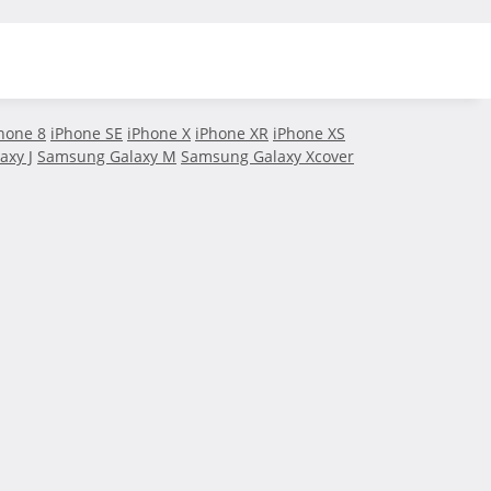
hone 8
iPhone SE
iPhone X
iPhone XR
iPhone XS
axy J
Samsung Galaxy M
Samsung Galaxy Xcover