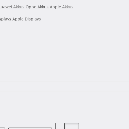
uawei Akkus
Oppo Akkus
Apple Akkus
splays
Apple Displays