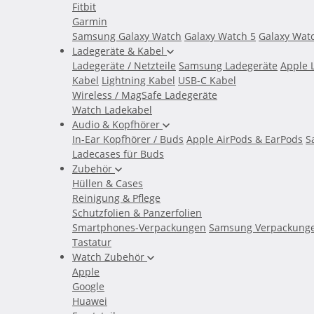
Fitbit
Garmin
Samsung Galaxy Watch
Galaxy Watch 5
Galaxy Wat
Ladegeräte & Kabel
Ladegeräte / Netzteile
Samsung Ladegeräte
Apple 
Kabel
Lightning Kabel
USB-C Kabel
Wireless / MagSafe Ladegeräte
Watch Ladekabel
Audio & Kopfhörer
In-Ear Kopfhörer / Buds
Apple AirPods & EarPods
S
Ladecases für Buds
Zubehör
Hüllen & Cases
Reinigung & Pflege
Schutzfolien & Panzerfolien
Smartphones-Verpackungen
Samsung Verpackung
Tastatur
Watch Zubehör
Apple
Google
Huawei