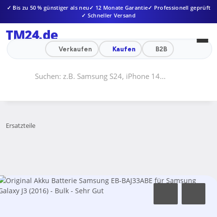
✓ Bis zu 50 % günstiger als neu
✓ 12 Monate Garantie
✓ Professionell geprüft
✓ Schneller Versand
TM24
.de
Verkaufen
Kaufen
B2B
Ersatzteile