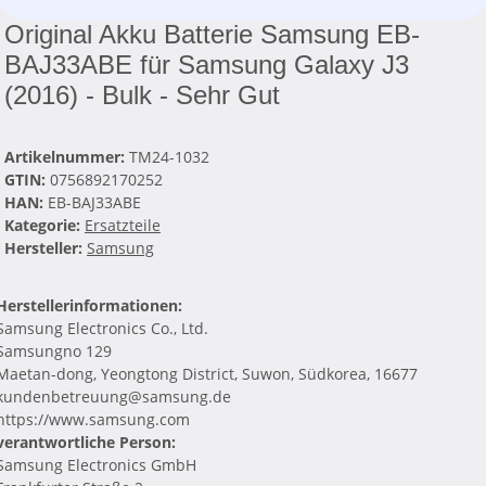
Original Akku Batterie Samsung EB-
BAJ33ABE für Samsung Galaxy J3
(2016) - Bulk - Sehr Gut
Artikelnummer:
TM24-1032
GTIN:
0756892170252
HAN:
EB-BAJ33ABE
Kategorie:
Ersatzteile
Hersteller:
Samsung
Herstellerinformationen:
Samsung Electronics Co., Ltd.
Samsungno 129
Maetan-dong, Yeongtong District, Suwon, Südkorea, 16677
kundenbetreuung@samsung.de
https://www.samsung.com
verantwortliche Person:
Samsung Electronics GmbH