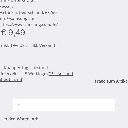
Frankfurter Straße 2
Hessen
Eschborn, Deutschland, 65760
info@samsung.com
https://www.samsung.com/de/
€ 9,49
inkl. 19% USt. , inkl.
Versand
Knapper Lagerbestand
Lieferzeit:
1 - 3 Werktage
(DE - Ausland
abweichend)
Frage zum Artike
In den Warenkorb