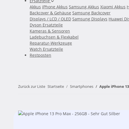
Ersatzteile
Akkus
iPhone Akkus
Samsung Akkus
Xiaomi Akkus
H
Backcover & Gehäuse
Samsung Backcover
Displays / LCD / OLED
Samsung Displays
Huawei Di
Dyson Ersatzteile
Kameras & Sensoren
Ladebuchsen & Flexkabel
Reparatur-Werkzeuge
Watch Ersatzteile
Restposten
Zurück zur Liste
Startseite
Smartphones
Apple iPhone 13