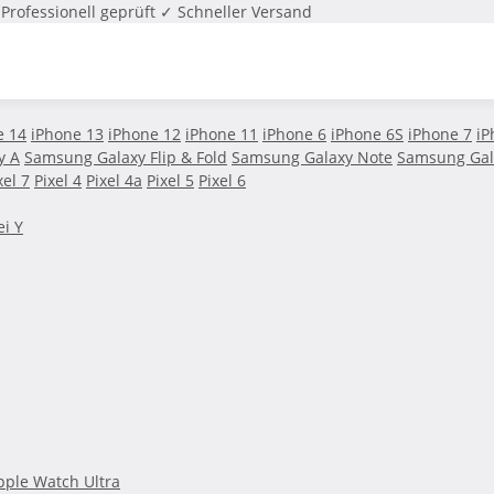
Professionell geprüft
✓ Schneller Versand
e 14
iPhone 13
iPhone 12
iPhone 11
iPhone 6
iPhone 6S
iPhone 7
iP
y A
Samsung Galaxy Flip & Fold
Samsung Galaxy Note
Samsung Gal
xel 7
Pixel 4
Pixel 4a
Pixel 5
Pixel 6
i Y
pple Watch Ultra