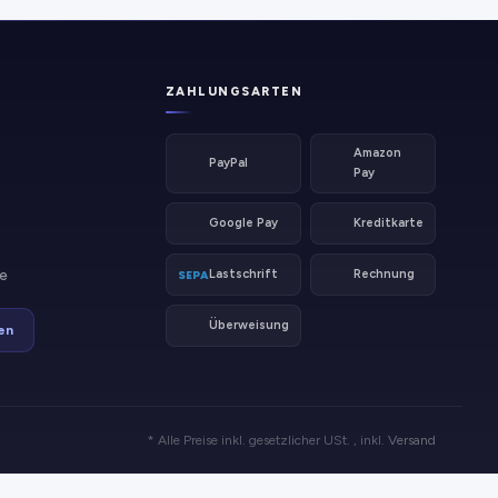
ZAHLUNGSARTEN
Amazon
PayPal
Pay
Google Pay
Kreditkarte
e
Lastschrift
Rechnung
SEPA
Überweisung
en
* Alle Preise inkl. gesetzlicher USt. , inkl.
Versand