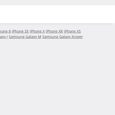
hone 8
iPhone SE
iPhone X
iPhone XR
iPhone XS
axy J
Samsung Galaxy M
Samsung Galaxy Xcover