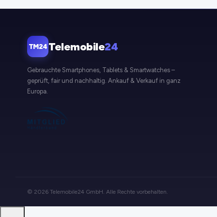
Telemobile
24
TM24
Gebrauchte Smartphones, Tablets & Smartwatches –
geprüft, fair und nachhaltig. Ankauf & Verkauf in ganz
Europa.
© 2026 Telemobile24 GmbH. Alle Rechte vorbehalten.