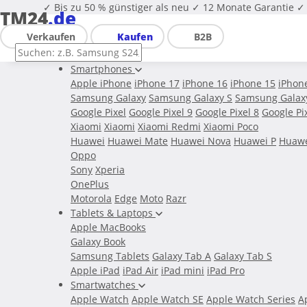
✓ Bis zu 50 % günstiger als neu
✓ 12 Monate Garantie
✓ 
TM24
.de
Verkaufen
Kaufen
B2B
Smartphones
Apple iPhone
iPhone 17
iPhone 16
iPhone 15
iPhon
Samsung Galaxy
Samsung Galaxy S
Samsung Galax
Google Pixel
Google Pixel 9
Google Pixel 8
Google Pi
Xiaomi
Xiaomi
Xiaomi Redmi
Xiaomi Poco
Huawei
Huawei Mate
Huawei Nova
Huawei P
Huawe
Oppo
Sony
Xperia
OnePlus
Motorola
Edge
Moto
Razr
Tablets & Laptops
Apple MacBooks
Galaxy Book
Samsung Tablets
Galaxy Tab A
Galaxy Tab S
Apple iPad
iPad Air
iPad mini
iPad Pro
Smartwatches
Apple Watch
Apple Watch SE
Apple Watch Series
A