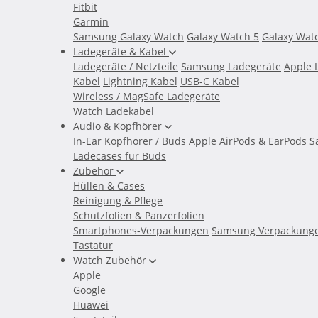
Fitbit
Garmin
Samsung Galaxy Watch
Galaxy Watch 5
Galaxy Wat
Ladegeräte & Kabel
Ladegeräte / Netzteile
Samsung Ladegeräte
Apple 
Kabel
Lightning Kabel
USB-C Kabel
Wireless / MagSafe Ladegeräte
Watch Ladekabel
Audio & Kopfhörer
In-Ear Kopfhörer / Buds
Apple AirPods & EarPods
S
Ladecases für Buds
Zubehör
Hüllen & Cases
Reinigung & Pflege
Schutzfolien & Panzerfolien
Smartphones-Verpackungen
Samsung Verpackung
Tastatur
Watch Zubehör
Apple
Google
Huawei