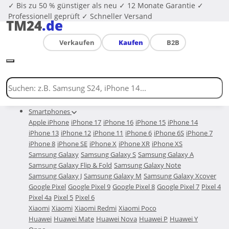
✓ Bis zu 50 % günstiger als neu
✓ 12 Monate Garantie
✓
Professionell geprüft
✓ Schneller Versand
TM24
.de
Verkaufen
Kaufen
B2B
Smartphones
Apple iPhone
iPhone 17
iPhone 16
iPhone 15
iPhone 14
iPhone 13
iPhone 12
iPhone 11
iPhone 6
iPhone 6S
iPhone 7
iPhone 8
iPhone SE
iPhone X
iPhone XR
iPhone XS
Samsung Galaxy
Samsung Galaxy S
Samsung Galaxy A
Samsung Galaxy Flip & Fold
Samsung Galaxy Note
Samsung Galaxy J
Samsung Galaxy M
Samsung Galaxy Xcover
Google Pixel
Google Pixel 9
Google Pixel 8
Google Pixel 7
Pixel 4
Pixel 4a
Pixel 5
Pixel 6
Xiaomi
Xiaomi
Xiaomi Redmi
Xiaomi Poco
Huawei
Huawei Mate
Huawei Nova
Huawei P
Huawei Y