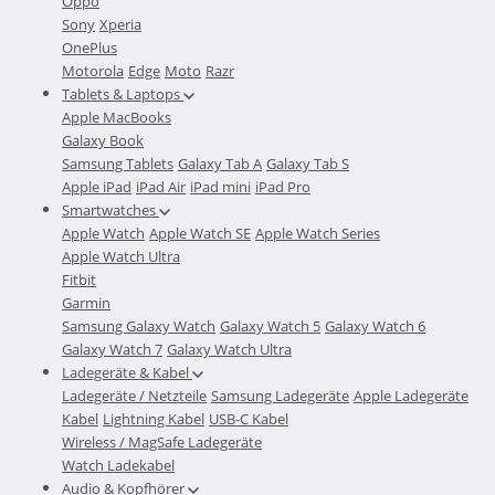
Oppo
Sony
Xperia
OnePlus
Motorola
Edge
Moto
Razr
Tablets & Laptops
Apple MacBooks
Galaxy Book
Samsung Tablets
Galaxy Tab A
Galaxy Tab S
Apple iPad
iPad Air
iPad mini
iPad Pro
Smartwatches
Apple Watch
Apple Watch SE
Apple Watch Series
Apple Watch Ultra
Fitbit
Garmin
Samsung Galaxy Watch
Galaxy Watch 5
Galaxy Watch 6
Galaxy Watch 7
Galaxy Watch Ultra
Ladegeräte & Kabel
Ladegeräte / Netzteile
Samsung Ladegeräte
Apple Ladegeräte
Kabel
Lightning Kabel
USB-C Kabel
Wireless / MagSafe Ladegeräte
Watch Ladekabel
Audio & Kopfhörer