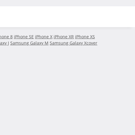
hone 8
iPhone SE
iPhone X
iPhone XR
iPhone XS
axy J
Samsung Galaxy M
Samsung Galaxy Xcover