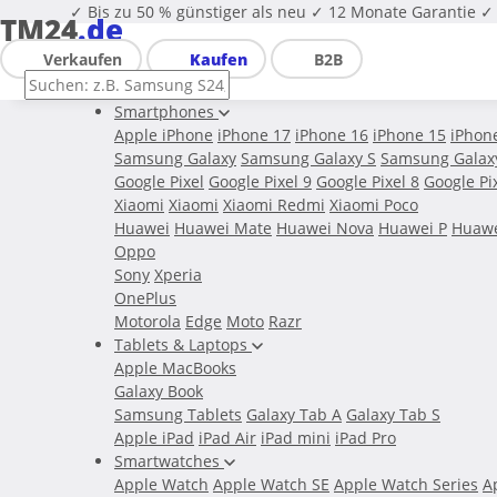
✓ Bis zu 50 % günstiger als neu
✓ 12 Monate Garantie
✓ 
TM24
.de
Verkaufen
Kaufen
B2B
Smartphones
Apple iPhone
iPhone 17
iPhone 16
iPhone 15
iPhon
Samsung Galaxy
Samsung Galaxy S
Samsung Galax
Google Pixel
Google Pixel 9
Google Pixel 8
Google Pi
Xiaomi
Xiaomi
Xiaomi Redmi
Xiaomi Poco
Huawei
Huawei Mate
Huawei Nova
Huawei P
Huawe
Oppo
Sony
Xperia
OnePlus
Motorola
Edge
Moto
Razr
Tablets & Laptops
Apple MacBooks
Galaxy Book
Samsung Tablets
Galaxy Tab A
Galaxy Tab S
Apple iPad
iPad Air
iPad mini
iPad Pro
Smartwatches
Apple Watch
Apple Watch SE
Apple Watch Series
A