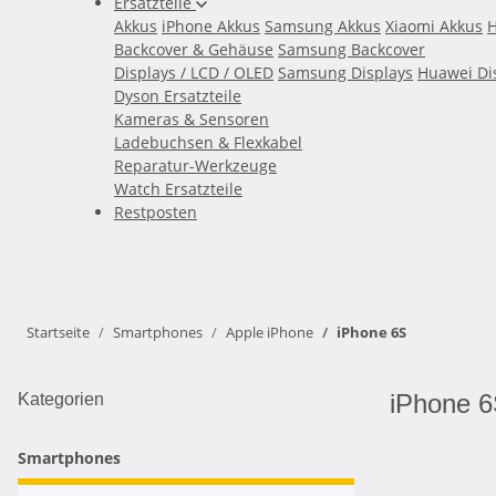
Ersatzteile
Akkus
iPhone Akkus
Samsung Akkus
Xiaomi Akkus
H
Backcover & Gehäuse
Samsung Backcover
Displays / LCD / OLED
Samsung Displays
Huawei Di
Dyson Ersatzteile
Kameras & Sensoren
Ladebuchsen & Flexkabel
Reparatur-Werkzeuge
Watch Ersatzteile
Restposten
Startseite
Smartphones
Apple iPhone
iPhone 6S
iPhone 
Kategorien
Smartphones