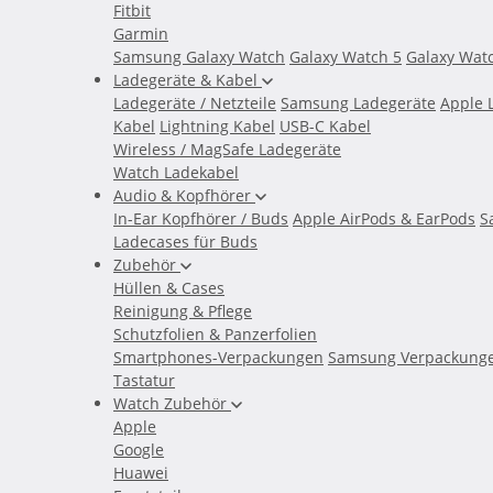
Fitbit
Garmin
Samsung Galaxy Watch
Galaxy Watch 5
Galaxy Wat
Ladegeräte & Kabel
Ladegeräte / Netzteile
Samsung Ladegeräte
Apple 
Kabel
Lightning Kabel
USB-C Kabel
Wireless / MagSafe Ladegeräte
Watch Ladekabel
Audio & Kopfhörer
In-Ear Kopfhörer / Buds
Apple AirPods & EarPods
S
Ladecases für Buds
Zubehör
Hüllen & Cases
Reinigung & Pflege
Schutzfolien & Panzerfolien
Smartphones-Verpackungen
Samsung Verpackung
Tastatur
Watch Zubehör
Apple
Google
Huawei