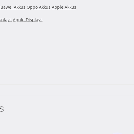
uawei Akkus
Oppo Akkus
Apple Akkus
splays
Apple Displays
6S