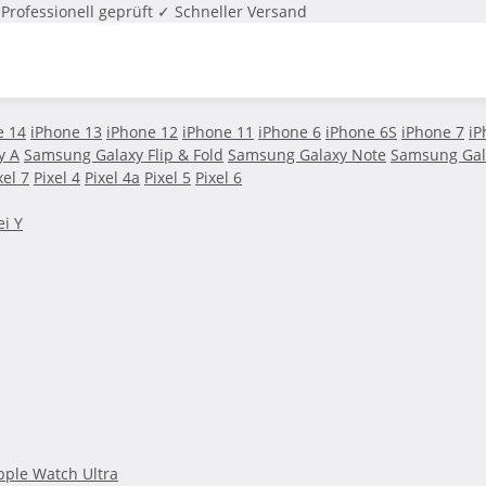
Professionell geprüft
✓ Schneller Versand
e 14
iPhone 13
iPhone 12
iPhone 11
iPhone 6
iPhone 6S
iPhone 7
iP
y A
Samsung Galaxy Flip & Fold
Samsung Galaxy Note
Samsung Gal
xel 7
Pixel 4
Pixel 4a
Pixel 5
Pixel 6
i Y
pple Watch Ultra