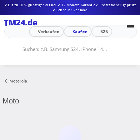
✓ Bis zu 50 % günstiger als neu
✓ 12 Monate Garantie
✓ Professionell geprüft
✓ Schneller Versand
TM24
.de
Verkaufen
Kaufen
B2B
Motorola
Moto