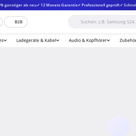
 % günstiger als neu
✓ 12 Monate Garantie
✓ Professionell geprüft
✓ Schnel
B2B
es
Ladegeräte & Kabel
Audio & Kopfhörer
Zubehö