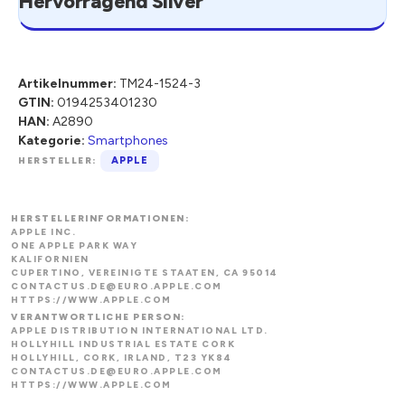
Hervorragend Silver
Artikelnummer:
TM24-1524-3
GTIN:
0194253401230
HAN:
A2890
Kategorie:
Smartphones
HERSTELLER:
APPLE
HERSTELLERINFORMATIONEN:
APPLE INC.
ONE APPLE PARK WAY
KALIFORNIEN
CUPERTINO, VEREINIGTE STAATEN, CA 95014
CONTACTUS.DE@EURO.APPLE.COM
HTTPS://WWW.APPLE.COM
VERANTWORTLICHE PERSON:
APPLE DISTRIBUTION INTERNATIONAL LTD.
HOLLYHILL INDUSTRIAL ESTATE CORK
HOLLYHILL, CORK, IRLAND, T23 YK84
CONTACTUS.DE@EURO.APPLE.COM
HTTPS://WWW.APPLE.COM