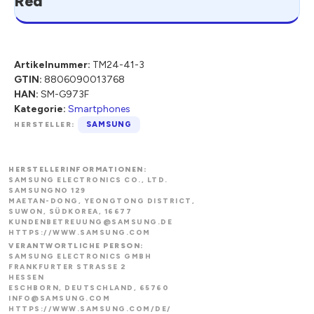
Red
Artikelnummer:
TM24-41-3
GTIN:
8806090013768
HAN:
SM-G973F
Kategorie:
Smartphones
HERSTELLER:
SAMSUNG
HERSTELLERINFORMATIONEN:
SAMSUNG ELECTRONICS CO., LTD.
SAMSUNGNO 129
MAETAN-DONG, YEONGTONG DISTRICT,
SUWON, SÜDKOREA, 16677
KUNDENBETREUUNG@SAMSUNG.DE
HTTPS://WWW.SAMSUNG.COM
VERANTWORTLICHE PERSON:
SAMSUNG ELECTRONICS GMBH
FRANKFURTER STRASSE 2
HESSEN
ESCHBORN, DEUTSCHLAND, 65760
INFO@SAMSUNG.COM
HTTPS://WWW.SAMSUNG.COM/DE/