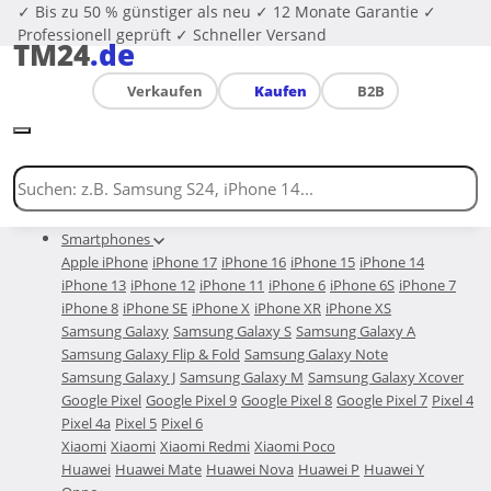
✓ Bis zu 50 % günstiger als neu
✓ 12 Monate Garantie
✓
Professionell geprüft
✓ Schneller Versand
TM24
.de
Verkaufen
Kaufen
B2B
Smartphones
Apple iPhone
iPhone 17
iPhone 16
iPhone 15
iPhone 14
iPhone 13
iPhone 12
iPhone 11
iPhone 6
iPhone 6S
iPhone 7
iPhone 8
iPhone SE
iPhone X
iPhone XR
iPhone XS
Samsung Galaxy
Samsung Galaxy S
Samsung Galaxy A
Samsung Galaxy Flip & Fold
Samsung Galaxy Note
Samsung Galaxy J
Samsung Galaxy M
Samsung Galaxy Xcover
Google Pixel
Google Pixel 9
Google Pixel 8
Google Pixel 7
Pixel 4
Pixel 4a
Pixel 5
Pixel 6
Xiaomi
Xiaomi
Xiaomi Redmi
Xiaomi Poco
Huawei
Huawei Mate
Huawei Nova
Huawei P
Huawei Y