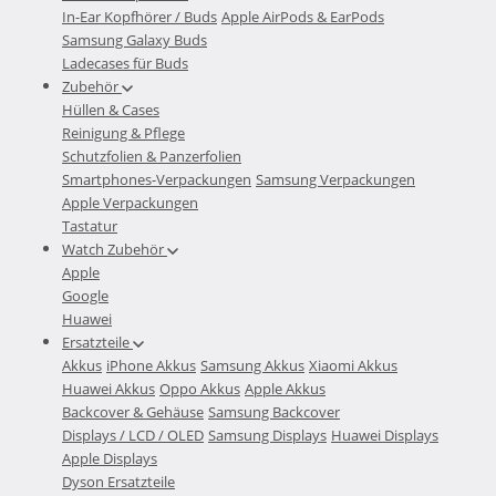
In-Ear Kopfhörer / Buds
Apple AirPods & EarPods
Samsung Galaxy Buds
Ladecases für Buds
Zubehör
Hüllen & Cases
Reinigung & Pflege
Schutzfolien & Panzerfolien
Smartphones-Verpackungen
Samsung Verpackungen
Apple Verpackungen
Tastatur
Watch Zubehör
Apple
Google
Huawei
Ersatzteile
Akkus
iPhone Akkus
Samsung Akkus
Xiaomi Akkus
Huawei Akkus
Oppo Akkus
Apple Akkus
Backcover & Gehäuse
Samsung Backcover
Displays / LCD / OLED
Samsung Displays
Huawei Displays
Apple Displays
Dyson Ersatzteile