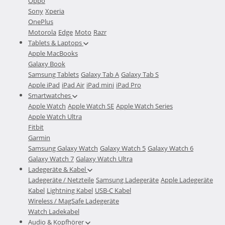
Oppo
Sony
Xperia
OnePlus
Motorola
Edge
Moto
Razr
Tablets & Laptops
Apple MacBooks
Galaxy Book
Samsung Tablets
Galaxy Tab A
Galaxy Tab S
Apple iPad
iPad Air
iPad mini
iPad Pro
Smartwatches
Apple Watch
Apple Watch SE
Apple Watch Series
Apple Watch Ultra
Fitbit
Garmin
Samsung Galaxy Watch
Galaxy Watch 5
Galaxy Watch 6
Galaxy Watch 7
Galaxy Watch Ultra
Ladegeräte & Kabel
Ladegeräte / Netzteile
Samsung Ladegeräte
Apple Ladegeräte
Kabel
Lightning Kabel
USB-C Kabel
Wireless / MagSafe Ladegeräte
Watch Ladekabel
Audio & Kopfhörer